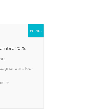
endre RDV
FERMER
écembre 2025.
nts.
mpagner dans leur
in. ✨
s faire perdre votre compétition !