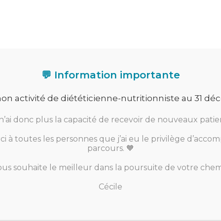
V" - ou - Me contacter par mail -
Conférences – Ateliers
Infos pratiques
Blog
Pr
💬 Information importante
mon activité de diététicienne-nutritionniste au 31 d
rformances sportives
n’ai donc plus la capacité de recevoir de nouveaux patie
 à toutes les personnes que j’ai eu le privilège d’acco
parcours. 🧡
 nutrition du sport ?
ous souhaite le meilleur dans la poursuite de votre chem
, bien qu’elle ne suffise pas à vous faire gagner, peut vou
Cécile