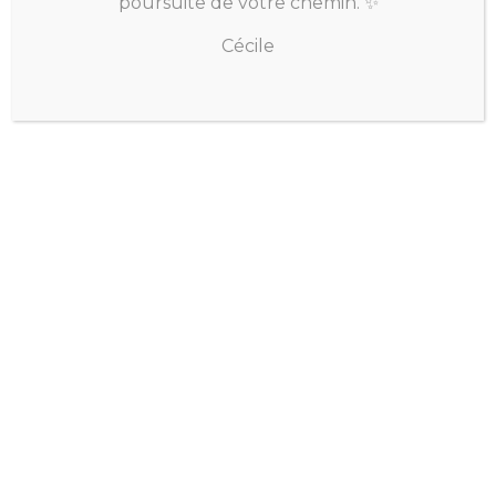
poursuite de votre chemin. ✨
Cécile
Je suis Cécile Daubié, passionnée par